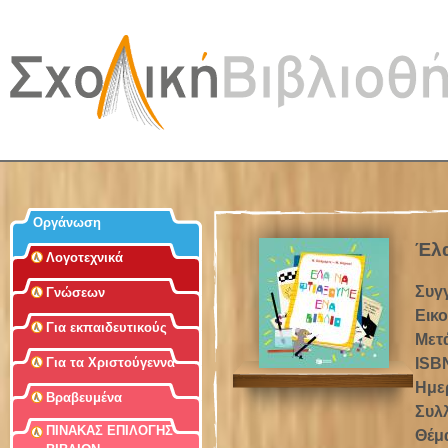
Jum
Οργάνωση
Έλα
Λογοτεχνικά
Συγ
Γνώσεων
Εικ
Για εκπαιδευτικούς
Μετ
ISB
Για τα Χριστούγεννα
Ημε
Βραβευμένα
Συλ
ΠΙΝΑΚΑΣ ΕΠΙΛΟΓΗΣ
Θέμ