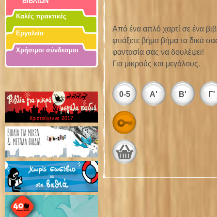
ΒΙΒΛΙΩΝ
Καλές πρακτικές
Από ένα απλό χαρτί σε ένα βιβλ
Εργαλεία
φτιάξετε βήμα βήμα τα δικά σας
Χρήσιμοι σύνδεσμοι
φαντασία σας να δουλέψει!
Για μικρούς και μεγάλους.
0-5
Α'
Β'
Γ'
Αρχεία: