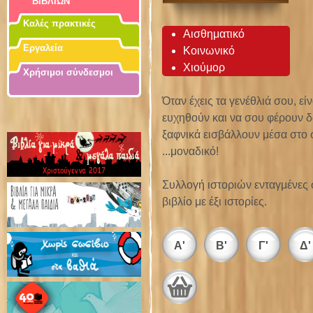
ΒΙΒΛΙΩΝ
Καλές πρακτικές
Αισθηματικό
Εργαλεία
Κοινωνικό
Χιούμορ
Χρήσιμοι σύνδεσμοι
Όταν έχεις τα γενέθλιά σου, εί
ευχηθούν και να σου φέρουν δώ
ξαφνικά εισβάλλουν μέσα στο σ
...μοναδικό!
Συλλογή ιστοριών ενταγμένες σ
βιβλίο με έξι ιστορίες.
Α'
Β'
Γ'
Δ'