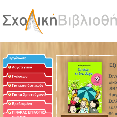
Jum
Οργάνωση
Έξι
Λογοτεχνικά
Συγ
Γνώσεων
Εικ
Για εκπαιδευτικούς
ISB
Ημε
Για τα Χριστούγεννα
Συλ
Βραβευμένα
Συλλ
ΠΙΝΑΚΑΣ ΕΠΙΛΟΓΗΣ
Θέμ