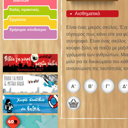
ΒΙΒΛΙΩΝ
Καλές πρακτικές
Αισθηματικό
Εργαλεία
Είναι ένας μικρός σκύλος. Έχει
Χρήσιμοι σύνδεσμοι
σίγουρος πως κάνει είτε για φύ
συντροφιά. Είναι ένας σκύλος 
κούφιο ξύλο, να παίζει με μαξι
γράμματα των ανθρώπων. Μια 
μιλά για τα δικαιώματα του κ
αναγνώριση της ταυτότητάς τ
Α'
Β'
Γ'
Δ'