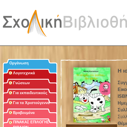
Jum
Οργάνωση
Η ι
Λογοτεχνικά
Συγ
Γνώσεων
Εικ
Για εκπαιδευτικούς
ISB
Ημε
Για τα Χριστούγεννα
Συλ
Βραβευμένα
Συλλ
ΠΙΝΑΚΑΣ ΕΠΙΛΟΓΗΣ
Θέμ