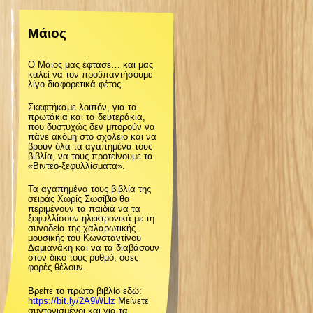
ζ
Μάιος
ή
Ο Μάιος μας έφτασε… και μας
τ
καλεί να τον προϋπαντήσουμε
λίγο διαφορετικά φέτος.
η
Σκεφτήκαμε λοιπόν, για τα
πρωτάκια και τα δευτεράκια,
που δυστυχώς δεν μπορούν να
σ
πάνε ακόμη στο σχολείο και να
βρουν όλα τα αγαπημένα τους
βιβλία, να τους προτείνουμε τα
«Βιντεο-ξεφυλλίσματα».
η
Τα αγαπημένα τους βιβλία της
σειράς Χωρίς Σωσίβιο θα
ς
περιμένουν τα παιδιά να τα
ξεφυλλίσουν ηλεκτρονικά με τη
συνοδεία της χαλαρωτικής
μουσικής του Κωνσταντίνου
Δαμιανάκη και να τα διαβάσουν
στον δικό τους ρυθμό, όσες
φορές θέλουν.
Βρείτε το πρώτο βιβλίο εδώ:
https://bit.ly/2A9WLlz
Μείνετε
συντονισμένοι και για τα