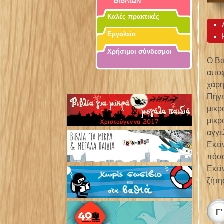
ΒΙΒΛΙΩΝ
Καλές πρακτικές
Εργαλεία
Χρήσιμοι σύνδεσμοι
Ο Βα
αποφ
χάρη
Πήγε
μικρ
μικρ
αγγε
Εκεί
πόσο
Εκεί
ζήτη
Γ'