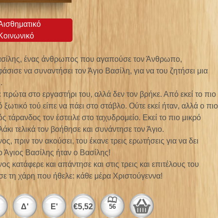
Αισθηματικό
Κοινωνικό
σίλης, ένας άνθρωπος που αγαπούσε τον Άνθρωπο,
άσισε να συναντήσει τον Άγιο Βασίλη, για να του ζητήσει μια
.
 πρώτα στο εργαστήρι του, αλλά δεν τον βρήκε. Από εκεί το πιο
ό ξωτικό τού είπε να πάει στο στάβλο. Ούτε εκεί ήταν, αλλά ο πιο
ός τάρανδος τον έστειλε στο ταχυδρομείο. Εκεί το πιο μικρό
λάκι τελικά τον βοήθησε και συνάντησε τον Άγιο.
νος, πριν τον ακούσει, του έκανε τρεις ερωτήσεις για να δει
 Άγιος Βασίλης ήταν ο Βασίλης!
νος κατάφερε και απάντησε και στις τρεις και επιτέλους του
σε τη χάρη που ήθελε: κάθε μέρα Χριστούγεννα!
Δ'
Ε'
€
5,52
56