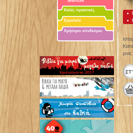
ΒΙΒΛΙΩΝ
Καλές πρακτικές
Εργαλεία
Χρήσιμοι σύνδεσμοι
Ιστο
Κατο
μιας
ΣΤ'