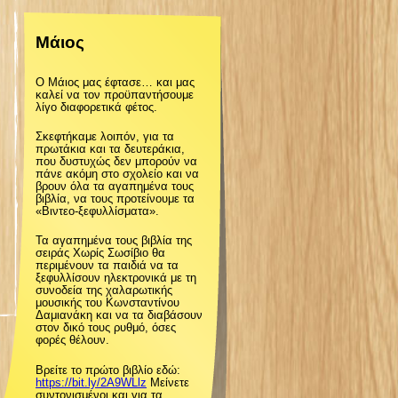
ζ
Μάιος
ή
Ο Μάιος μας έφτασε… και μας
τ
καλεί να τον προϋπαντήσουμε
λίγο διαφορετικά φέτος.
η
Σκεφτήκαμε λοιπόν, για τα
πρωτάκια και τα δευτεράκια,
που δυστυχώς δεν μπορούν να
σ
πάνε ακόμη στο σχολείο και να
βρουν όλα τα αγαπημένα τους
βιβλία, να τους προτείνουμε τα
«Βιντεο-ξεφυλλίσματα».
η
Τα αγαπημένα τους βιβλία της
σειράς Χωρίς Σωσίβιο θα
ς
περιμένουν τα παιδιά να τα
ξεφυλλίσουν ηλεκτρονικά με τη
συνοδεία της χαλαρωτικής
μουσικής του Κωνσταντίνου
Δαμιανάκη και να τα διαβάσουν
στον δικό τους ρυθμό, όσες
φορές θέλουν.
Βρείτε το πρώτο βιβλίο εδώ:
https://bit.ly/2A9WLlz
Μείνετε
συντονισμένοι και για τα