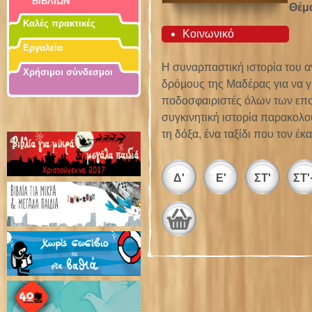
ΒΙΒΛΙΩΝ
Θέμ
Καλές πρακτικές
Κοινωνικό
Εργαλεία
H συναρπαστική ιστορία του α
Χρήσιμοι σύνδεσμοι
δρόµους της Μαδέρας για να γ
ποδοσφαιριστές όλων των επο
συγκινητική ιστορία παρακολο
τη δόξα, ένα ταξίδι που τον έκ
Δ'
Ε'
ΣΤ'
ΣΤ'