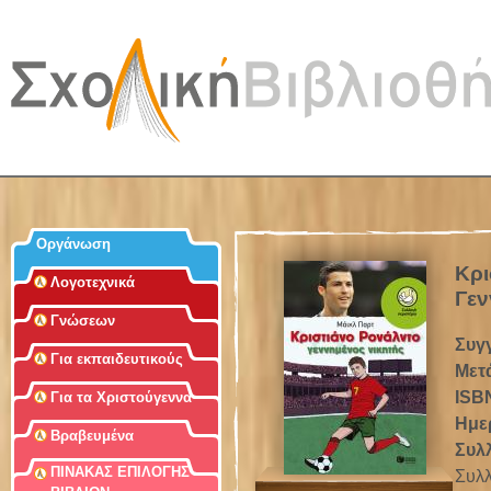
Jum
Οργάνωση
Κρι
Λογοτεχνικά
Γεν
Γνώσεων
Συγ
Για εκπαιδευτικούς
Μετ
ISB
Για τα Χριστούγεννα
Ημε
Βραβευμένα
Συλ
ΠΙΝΑΚΑΣ ΕΠΙΛΟΓΗΣ
Συλλ