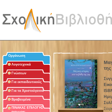
Jum
Οργάνωση
Μαγ
Λογοτεχνικά
της
Γνώσεων
Συγ
Για εκπαιδευτικούς
Εικ
ISB
Για τα Χριστούγεννα
Ημε
Βραβευμένα
Συλ
ΠΙΝΑΚΑΣ ΕΠΙΛΟΓΗΣ
Σειρ