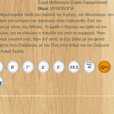
Σειρά Μυθολογία (Σοφία Ζαραμπούκα)
Θέμα:
ΜΥΘΟΛΟΓΙΑ
νθρωποφάγο παιδί του βασιλιά της Κρήτης, τον Μινώταυρο, τον
ανε στο υπόγειο του παλατιού, στον Λαβύρινθο. Εκεί τον
ουν με νέους της Αθήνας. Το έμαθε ο Θησέας και ήρθε να τον
ώσει, για να γλιτώσει η πατρίδα του από τη συμφορά. Ήταν
κάρι γνωστό γιατί, πριν απ’ αυτό, τα είχε βάλει με τον φονιά
φήτη στην Επίδαυρο, με τον Σίνη στον Ισθμό και τον Σκίρωνα
 Κακιά Σκάλα.
Α
Β'
Γ'
Δ'
Ε'
€
8,5
48