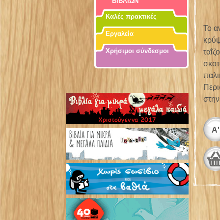
ΒΙΒΛΙΩΝ
Καλές πρακτικές
Το α
Εργαλεία
κρύψ
Χρήσιμοι σύνδεσμοι
ταΐζ
σκοτ
παλι
Περι
στην
Α'