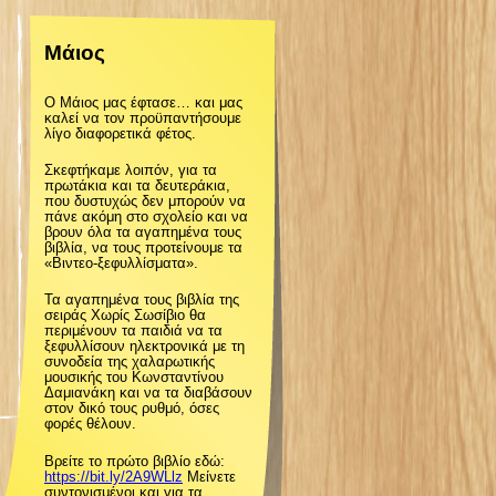
ζ
Μάιος
ή
Ο Μάιος μας έφτασε… και μας
τ
καλεί να τον προϋπαντήσουμε
λίγο διαφορετικά φέτος.
η
Σκεφτήκαμε λοιπόν, για τα
πρωτάκια και τα δευτεράκια,
που δυστυχώς δεν μπορούν να
σ
πάνε ακόμη στο σχολείο και να
βρουν όλα τα αγαπημένα τους
βιβλία, να τους προτείνουμε τα
«Βιντεο-ξεφυλλίσματα».
η
ρχεία:
Τα αγαπημένα τους βιβλία της
σειράς Χωρίς Σωσίβιο θα
ς
περιμένουν τα παιδιά να τα
ξεφυλλίσουν ηλεκτρονικά με τη
συνοδεία της χαλαρωτικής
μουσικής του Κωνσταντίνου
Δαμιανάκη και να τα διαβάσουν
στον δικό τους ρυθμό, όσες
φορές θέλουν.
Βρείτε το πρώτο βιβλίο εδώ:
https://bit.ly/2A9WLlz
Μείνετε
συντονισμένοι και για τα