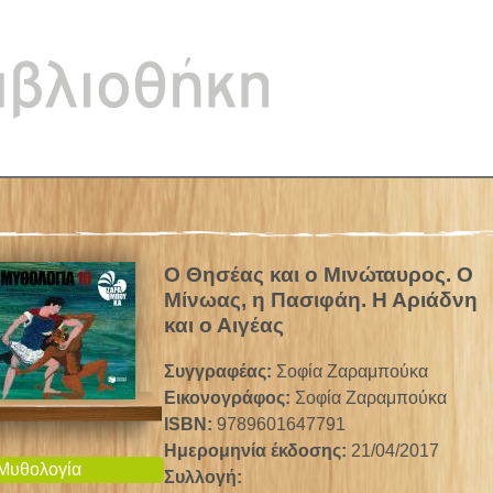
Jump to navigation
Ο Θησέας και ο Μινώταυρος. Ο
Μίνωας, η Πασιφάη. Η Αριάδνη
και ο Αιγέας
Συγγραφέας:
Σοφία Ζαραμπούκα
Εικονογράφος:
Σοφία Ζαραμπούκα
ISBN:
9789601647791
Ημερομηνία έκδοσης:
21/04/2017
Μυθολογία
Συλλογή: