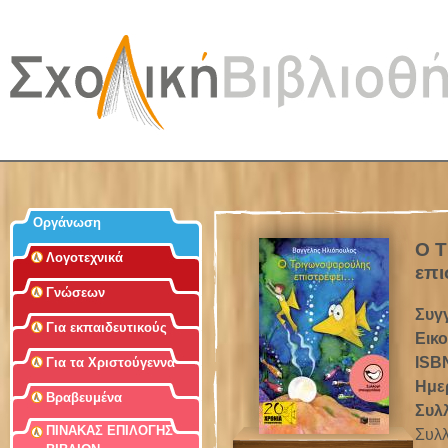
Jum
Οργάνωση
Ο 
Λογοτεχνικά
επι
Γνώσεων
Συγ
Για εκπαιδευτικούς
Εικ
ISB
Για τα Χριστούγεννα
Ημε
Βραβευμένα
Συλ
ΠΙΝΑΚΑΣ ΕΠΙΛΟΓΗΣ
Συλλ