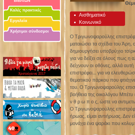
ΒΙΒΛΙΩΝ
Θέμ
Καλές πρακτικές
Αισθηματικό
Εργαλεία
Κοινωνικό
Χρήσιμοι σύνδεσμοι
Ο Τριγωνοψαρούλης επιστρέφει.
ματαιώσει τα σχέδια του Άρη, 
δημιουργήσει υποβρύχιο τσίρκ
για να δείξει σε όλους πως η 
δείχνουν οι οθόνες, αλλά αυτ
επιστρέφει... για να ελευθερώ
θεματικού πάρκου που φτιάχνε
του. Ο Τριγωνοψαρούλης επιστρέ
βοήθεια της οικολόγου Μπέτυ κ
ν θ ρ ω π ο ς, ώστε να αντιμετ
Ο Τριγωνοψαρούλης επιστρέφει 
ήρωας, είμαι αντιήρωας. Δεν ε
μονάχα ένα ψαράκι που κολυμπά