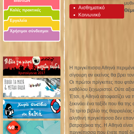
ΒΙΒΛΙΩΝ
μυθι
Αισθηματικό
Θέμ
Καλές πρακτικές
Κοινωνικό
Εργαλεία
Χρήσιμοι σύνδεσμοι
Η πριγκίπισσα Αθηνά περιµένει
σίγουρη αν εκείνος θα βρει τον
Οι πρώτοι πρίγκιπες που φτάν
καθόλου ξεχωριστοί. Ούτε αξια
Έτσι, η Αθηνά αποφασίζει να π
ξεκινάει ένα ταξίδι που θα της 
Το τρίτο βιβλίο της θαρραλέας
αληθινή πριγκίπισσα δεν επαν
βατραχάκια της. Η Αθηνά είναι
πριγκίπισσα που έχετε ποτέ δι