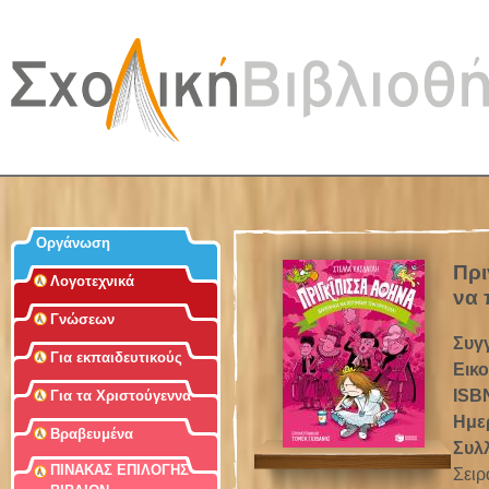
Jum
Οργάνωση
Πρι
Λογοτεχνικά
να 
Γνώσεων
Συγ
Για εκπαιδευτικούς
Εικ
ISB
Για τα Χριστούγεννα
Ημε
Βραβευμένα
Συλ
ΠΙΝΑΚΑΣ ΕΠΙΛΟΓΗΣ
Σειρ