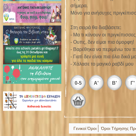
σήµερα.
Μόνο για ανήσυχες πριγκίπισσ
Στη σειρά θα διαβάσετε:
- Μα τι κάνουν οι πριγκίπισσες
- Ουπς, δεν είμαι πια όμορφη!
- Βαρέθηκα να περιμένω τον π
- Γιατί δεν είναι πια όλα δικά µ
- Χάλασε το µαγικό ραβδί µου
0-5
Α'
Β'
Γ'
Γενικοί Όροι
Όροι Τήρησης Πρ