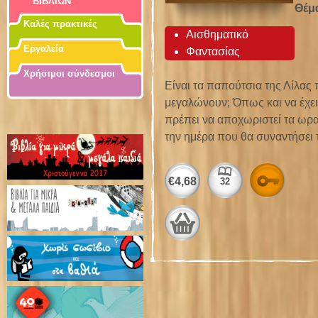
ΒΙΒΛΙΩΝ
Θέμ
Καλές πρακτικές
Αισθηματικό
Εργαλεία
Φαντασίας
Χρήσιμοι σύνδεσμοι
Είναι τα παπούτσια της Λίλας 
μεγαλώνουν; Όπως και να έχει,
πρέπει να αποχωριστεί τα ωρ
την ημέρα που θα συναντήσει τ
Αρχ
€
4,68
32