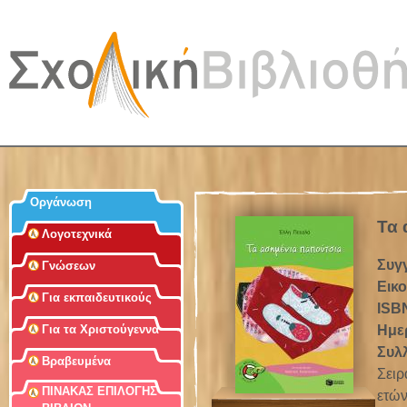
Jum
Οργάνωση
Τα 
Λογοτεχνικά
Συγ
Γνώσεων
Εικ
Για εκπαιδευτικούς
ISB
Ημε
Για τα Χριστούγεννα
Συλ
Βραβευμένα
Σειρ
ΠΙΝΑΚΑΣ ΕΠΙΛΟΓΗΣ
ετών