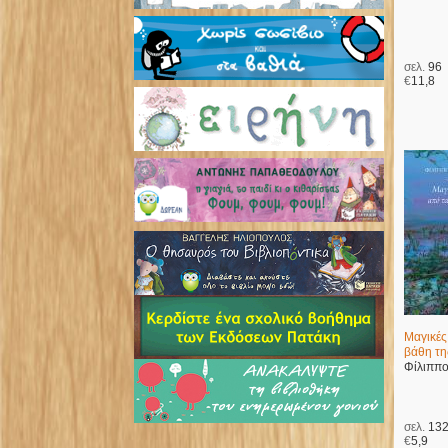
σελ.
96
€
11,8
Μαγικές
βάθη τη
Φίλιππ
σελ.
13
€
5,9