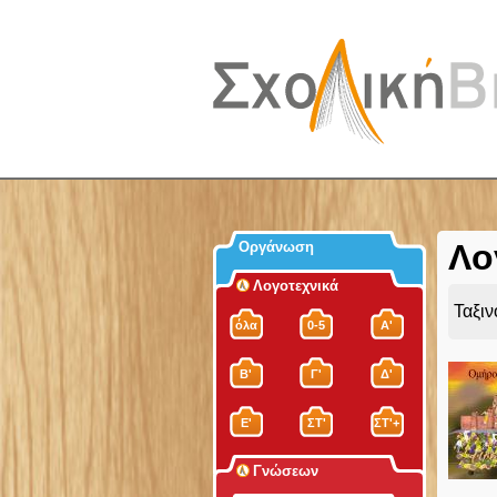
Λο
Οργάνωση
Λογοτεχνικά
Ταξι
όλα
0-5
Α'
Β'
Γ'
Δ'
Ε'
ΣΤ'
ΣΤ'+
Γνώσεων