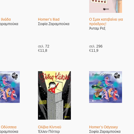
Ιλιάδα
Homer’s Iliad
Ο Σμεκ κατεβαίνει για
Ζαραμπούκα
Σοφία Ζαραμπούκα
πρόεδρος!
Άνταμ Ρεξ
σελ.
72
σελ.
296
€
11,8
€
11,9
 Οδύσσεια
Ολίβια Κίντνεϋ
Homer’s Odyssey
Ζαραμπούκα
Έλλεν Πόττερ
Σοφία Ζαραμπούκα