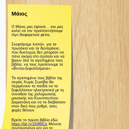
ζ
Μάιος
ή
Ο Μάιος μας έφτασε… και μας
τ
καλεί να τον προϋπαντήσουμε
λίγο διαφορετικά φέτος.
η
Σκεφτήκαμε λοιπόν, για τα
πρωτάκια και τα δευτεράκια,
που δυστυχώς δεν μπορούν να
σ
πάνε ακόμη στο σχολείο και να
βρουν όλα τα αγαπημένα τους
βιβλία, να τους προτείνουμε τα
«Βιντεο-ξεφυλλίσματα».
η
Τα αγαπημένα τους βιβλία της
σειράς Χωρίς Σωσίβιο θα
ς
περιμένουν τα παιδιά να τα
ξεφυλλίσουν ηλεκτρονικά με τη
συνοδεία της χαλαρωτικής
μουσικής του Κωνσταντίνου
Δαμιανάκη και να τα διαβάσουν
στον δικό τους ρυθμό, όσες
φορές θέλουν.
Βρείτε το πρώτο βιβλίο εδώ:
https://bit.ly/2A9WLlz
Μείνετε
συντονισμένοι και για τα