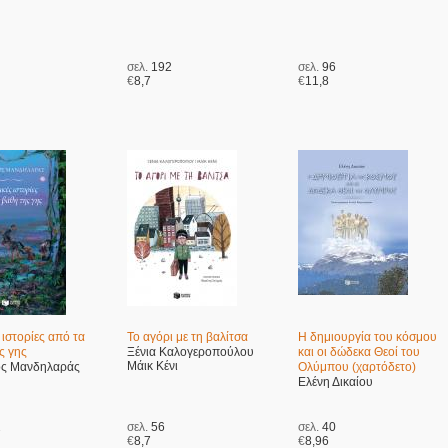
σελ.
192
σελ.
96
€
8,7
€
11,8
 ιστορίες από τα
Το αγόρι με τη βαλίτσα
Η δημιουργία του κόσμου
ς γης
Ξένια Καλογεροπούλου
και οι δώδεκα Θεοί του
Μάικ Κένι
ος Μανδηλαράς
Ολύμπου (χαρτόδετο)
Ελένη Δικαίου
2
σελ.
56
σελ.
40
€
8,7
€
8,96