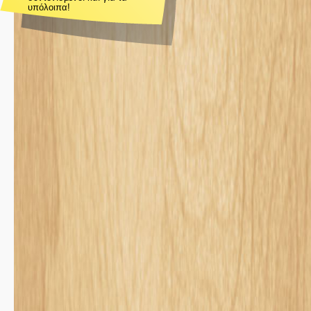
υπόλοιπα!